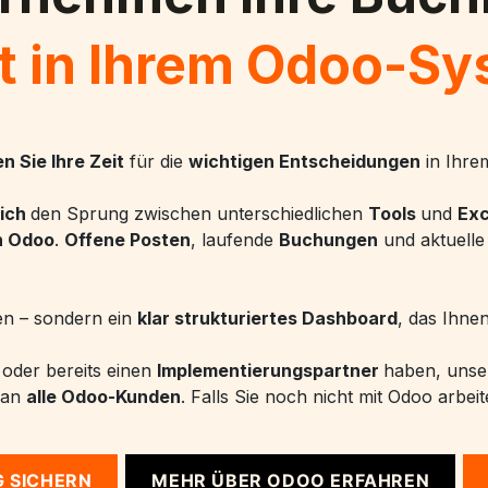
kt in Ihrem Odoo-Sy
n Sie Ihre Zeit
für die
wichtigen Entscheidungen
in Ihre
sich
den Sprung zwischen unterschiedlichen
Tools
und
Exc
n Odoo
.
Offene Posten
, laufende
Buchungen
und aktuell
en – sondern ein
klar strukturiertes Dashboard
, das Ihne
oder bereits einen
Implementierungspartner
haben, unser
an
alle Odoo-Kunden
. Falls Sie noch nicht mit Odoo arbeit
 SICHERN
MEHR ÜBER ODOO ERFAHREN