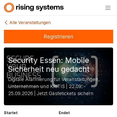
Zum Inhalt springen
Alle Veranstaltungen
Registrieren
Security Essen: Mobile
Sicherheit neu gedacht
Digitale Alarmierung für Veranstaltungen,
Unternehmen und KRITIS | 22.09. -
25.09.2026 | Jetzt Gästetickets sichern
Startet
Endet